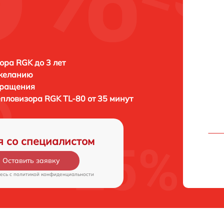
ора RGK до 3 лет
 желанию
бращения
тепловизора
RGK TL-80 от 35 минут
я со специалистом
Оставить заявку
есь c
политикой конфиденциальности