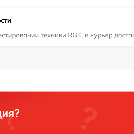
сти
тировании техники RGK, и курьер достав
ция?